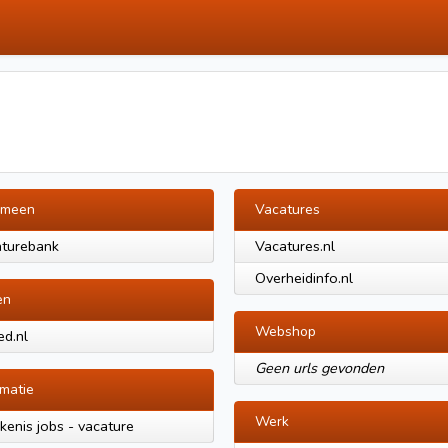
emeen
Vacatures
turebank
Vacatures.nl
Overheidinfo.nl
en
Webshop
ed.nl
Geen urls gevonden
rmatie
Werk
kenis jobs - vacature