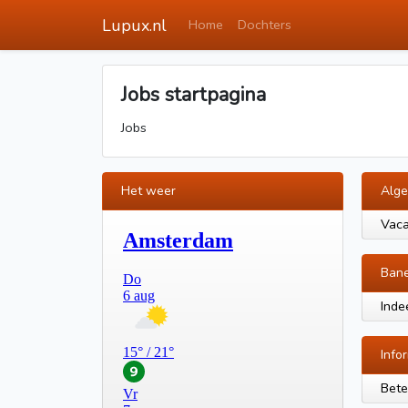
Lupux.nl
Home
Dochters
Jobs startpagina
Jobs
Het weer
Alg
Vaca
Ban
Inde
Info
Bete